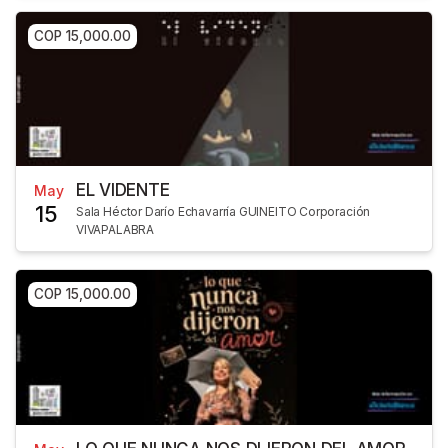
COP 15,000.00
EL VIDENTE
May
15
Sala Héctor Darío Echavarría GUINEITO Corporación
VIVAPALABRA
COP 15,000.00