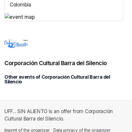
Colombia
(opens in a new tab)
(opens in a new tab)
Corporación Cultural Barra del Silencio
Other events of Corporación Cultural Barra del
Silencio
UFF... SIN ALIENTO is an offer from Corporación
Cultural Barra del Silencio.
Imprint of the organizer
(opens in a new tab)
Data privacy of the organizer
(opens in 