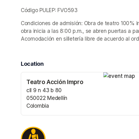
Código PULEP: FVO593
Condiciones de admisión: Obra de teatro 100% im
obra inicia a las 8:00 p.m., se abren puertas a par
Acomodación en silletería libre de acuerdo al or
Location
Teatro Acción Impro
(opens in a n
cll 9 n 43 b 80
050022 Medellín
Colombia
(opens in a new tab)