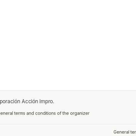
poración Acción Impro.
ens in a new tab)
eneral terms and conditions of the organizer
(opens in a new tab)
General te