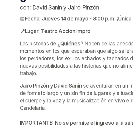
con: David Sanín y Jairo Pinzón
📅
Fecha: Jueves 14 de mayo - 8:00 p.m. ¡Única 
📍Lugar: Teatro Acción Impro
(opens in a new t
(opens in a new t
Las historias de 
¿Quiénes?
 Nacen de las anécdo
momentos en los que esperaban que algo saliera b
los perdedores, los ex, los echados y tachados d
nuevas posibilidades a las historias que no alime
trabajo. 
Jairo Pinzón y David Sanín
 se aventuran en un m
de formato largo y un sin fin de lugares y situaci
el cuerpo y la voz y la musicalización en vivo e
Candelaria.

IMPORTANTE: No se permite el ingreso a la sala 