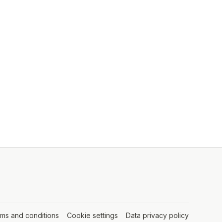
rms and conditions
(opens in a new tab)
Cookie settings
(opens in a new tab)
Data privacy policy
(opens in