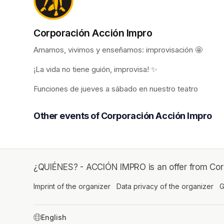
Corporación Acción Impro
Amamos, vivimos y enseñamos: improvisación 🤩
¡La vida no tiene guión, improvisa! ✨
Funciones de jueves a sábado en nuestro teatro
Other events of Corporación Acción Impro
¿QUIÉNES? - ACCIÓN IMPRO is an offer from Cor
Imprint of the organizer
(opens in a new tab)
Data privacy of the organizer
(op
G
SWITCH LANGUAGE