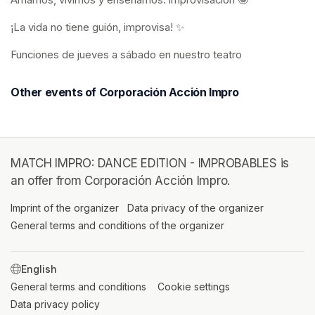
¡La vida no tiene guión, improvisa! ✨
Funciones de jueves a sábado en nuestro teatro
Other events of Corporación Acción Impro
MATCH IMPRO: DANCE EDITION - IMPROBABLES is
an offer from Corporación Acción Impro.
Imprint of the organizer
(opens in a new tab)
Data privacy of the organizer
(opens in 
General terms and conditions of the organizer
(opens in a new ta
SWITCH LANGUAGE
General terms and conditions
(opens in a new tab)
Cookie settings
(opens in a new t
Data privacy policy
(opens in a new tab)