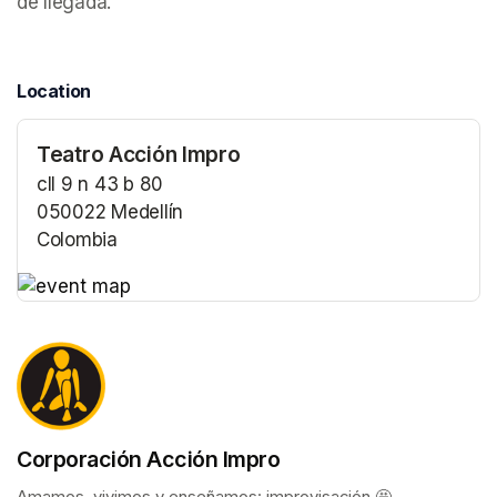
de llegada.
Location
Teatro Acción Impro
cll 9 n 43 b 80
050022 Medellín
Colombia
(opens in a new tab)
(opens in a new tab)
Corporación Acción Impro
Amamos, vivimos y enseñamos: improvisación 🤩