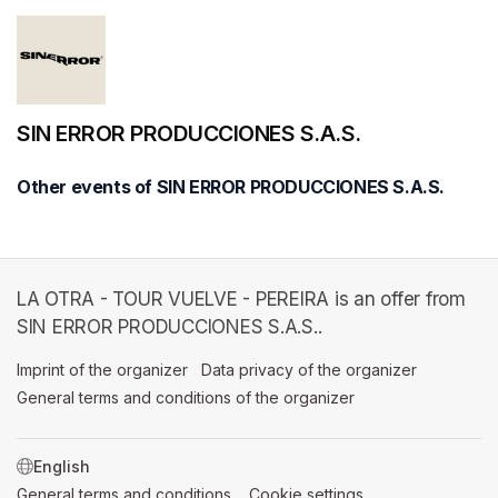
SIN ERROR PRODUCCIONES S.A.S.
Other events of SIN ERROR PRODUCCIONES S.A.S.
LA OTRA - TOUR VUELVE - PEREIRA is an offer from
SIN ERROR PRODUCCIONES S.A.S..
Imprint of the organizer
(opens in a new tab)
Data privacy of the organizer
(opens in 
General terms and conditions of the organizer
(opens in a new ta
SWITCH LANGUAGE
General terms and conditions
(opens in a new tab)
Cookie settings
(opens in a new t