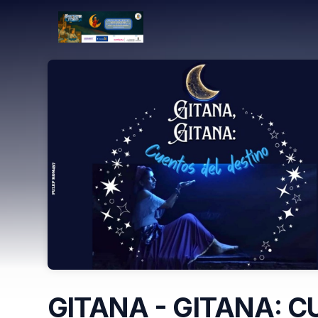
Skip header
GITANA - GITANA: C