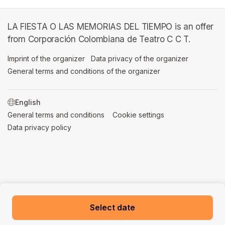
LA FIESTA O LAS MEMORIAS DEL TIEMPO is an offer
from Corporación Colombiana de Teatro C C T.
Imprint of the organizer
(opens in a new tab)
Data privacy of the organizer
(opens in 
General terms and conditions of the organizer
(opens in a new ta
SWITCH LANGUAGE
General terms and conditions
(opens in a new tab)
Cookie settings
(opens in a new t
Data privacy policy
(opens in a new tab)
Select date