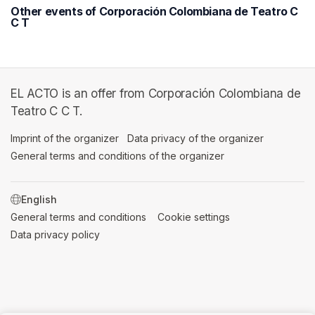
Other events of Corporación Colombiana de Teatro C
C T
EL ACTO is an offer from Corporación Colombiana de
Teatro C C T.
Imprint of the organizer
(opens in a new tab)
Data privacy of the organizer
(opens in 
General terms and conditions of the organizer
(opens in a new ta
SWITCH LANGUAGE
General terms and conditions
(opens in a new tab)
Cookie settings
(opens in a new t
Data privacy policy
(opens in a new tab)