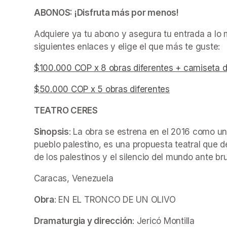
ABONOS: ¡Disfruta más por menos!
Adquiere ya tu abono y asegura tu entrada a lo m
siguientes enlaces y elige el que más te guste:
$100.000 COP x 8 obras diferentes + camiseta de
$50.000 COP x 5 obras diferentes
(opens in a ne
(opens in a new tab)
TEATRO CERES
Sinopsis
: La obra se estrena en el 2016 como una
pueblo palestino, es una propuesta teatral que de
de los palestinos y el silencio del mundo ante br
Caracas, Venezuela
Obra
: EN EL TRONCO DE UN OLIVO
Dramaturgia y dirección
: Jericó Montilla