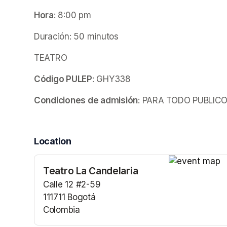
Hora
: 8:00 pm
Duración: 50 minutos
TEATRO 
Código PULEP
: GHY338
Condiciones de admisión
: PARA TODO PUBLIC
Location
Teatro La Candelaria
(opens in a n
Calle 12 #2-59
111711 Bogotá
Colombia
(opens in a new tab)