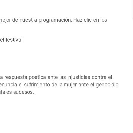
ejor de nuestra programación. Haz clic en los 
l festival
(opens in a new tab)
w tab)
 respuesta poética ante las injusticias contra el 
nuncia el sufrimiento de la mujer ante el genocidio 
utales sucesos. 