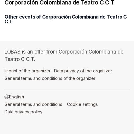
Corporación Colombiana de Teatro C C T
Other events of Corporación Colombiana de Teatro C
C T
LOBAS is an offer from Corporación Colombiana de
Teatro C C T.
Imprint of the organizer
(opens in a new tab)
Data privacy of the organizer
(opens in 
General terms and conditions of the organizer
(opens in a new ta
SWITCH LANGUAGE
General terms and conditions
(opens in a new tab)
Cookie settings
(opens in a new t
Data privacy policy
(opens in a new tab)