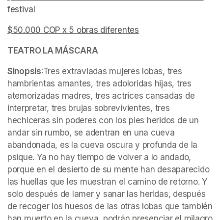
festival
(opens in a new tab)
$50.000 COP x 5 obras diferentes
(opens in a new tab)
(opens in a new tab)
TEATRO LA MÁSCARA
Sinopsis
:Tres extraviadas mujeres lobas, tres 
hambrientas amantes, tres adoloridas hijas, tres 
atemorizadas madres, tres actrices cansadas de 
interpretar, tres brujas sobrevivientes, tres 
hechiceras sin poderes con los pies heridos de un 
andar sin rumbo, se adentran en una cueva 
abandonada, es la cueva oscura y profunda de la 
psique. Ya no hay tiempo de volver a lo andado, 
porque en el desierto de su mente han desaparecido 
las huellas que les muestran el camino de retorno. Y 
solo después de lamer y sanar las heridas, después 
de recoger los huesos de las otras lobas que también 
han muerto en la cueva, podrán presenciar el milagro 