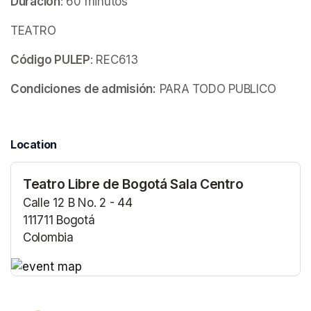
Duración
: 60 minutos
TEATRO
Código PULEP
: REC613
Condiciones de admisión:
 PARA TODO PUBLICO
Location
Teatro Libre de Bogotá Sala Centro
Calle 12 B No. 2 - 44
111711 Bogotá
Colombia
(opens in a new tab)
(opens in a new tab)