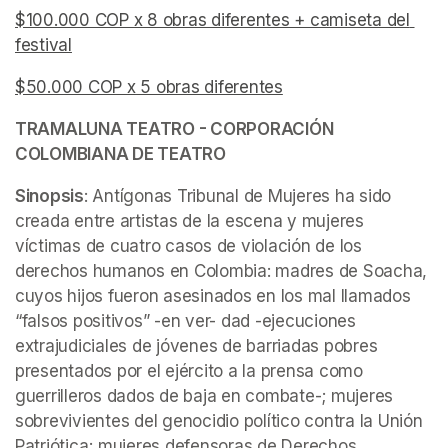
$100.000 COP x 8 obras diferentes + camiseta del 
festival
(opens in a new tab)
$50.000 COP x 5 obras diferentes
(opens in a new tab)
(opens in a new tab)
TRAMALUNA TEATRO - CORPORACIÓN 
COLOMBIANA DE TEATRO
Sinopsis
: Antígonas Tribunal de Mujeres ha sido 
creada entre artistas de la escena y mujeres 
víctimas de cuatro casos de violación de los 
derechos humanos en Colombia: madres de Soacha, 
cuyos hijos fueron asesinados en los mal llamados 
“falsos positivos” -en ver- dad -ejecuciones 
extrajudiciales de jóvenes de barriadas pobres 
presentados por el ejército a la prensa como 
guerrilleros dados de baja en combate-; mujeres 
sobrevivientes del genocidio político contra la Unión 
Patriótica; mujeres defensoras de Derechos 