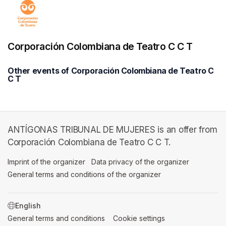
Corporación Colombiana de Teatro C C T
Other events of Corporación Colombiana de Teatro C
C T
ANTÍGONAS TRIBUNAL DE MUJERES is an offer from
Corporación Colombiana de Teatro C C T.
Imprint of the organizer
(opens in a new tab)
Data privacy of the organizer
(opens in 
General terms and conditions of the organizer
(opens in a new ta
SWITCH LANGUAGE
General terms and conditions
(opens in a new tab)
Cookie settings
(opens in a new t