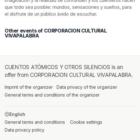
imaginación y la realidad se confunden y los cuenteros hacen 
que todo sea posible: mundos, sensaciones y sueños, para 
el disfrute de un público ávido de escuchar.
Other events of CORPORACION CULTURAL
VIVAPALABRA
CUENTOS ATÓMICOS Y OTROS SILENCIOS is an
offer from CORPORACION CULTURAL VIVAPALABRA.
Imprint of the organizer
(opens in a new tab)
Data privacy of the organizer
(opens in 
General terms and conditions of the organizer
(opens in a new ta
SWITCH LANGUAGE
General terms and conditions
(opens in a new tab)
Cookie settings
(opens in a new t
Data privacy policy
(opens in a new tab)