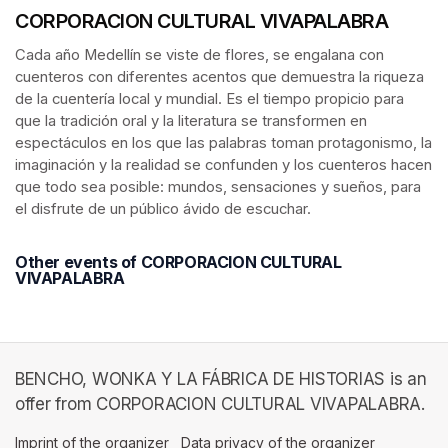
CORPORACION CULTURAL VIVAPALABRA
Cada año Medellín se viste de flores, se engalana con 
cuenteros con diferentes acentos que demuestra la riqueza 
de la cuentería local y mundial. Es el tiempo propicio para 
que la tradición oral y la literatura se transformen en 
espectáculos en los que las palabras toman protagonismo, la 
imaginación y la realidad se confunden y los cuenteros hacen 
que todo sea posible: mundos, sensaciones y sueños, para 
el disfrute de un público ávido de escuchar.
Other events of CORPORACION CULTURAL
VIVAPALABRA
BENCHO, WONKA Y LA FÁBRICA DE HISTORIAS is an
offer from CORPORACION CULTURAL VIVAPALABRA.
Imprint of the organizer
(opens in a new tab)
Data privacy of the organizer
(opens in 