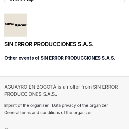
(opens in a new tab)
SIN ERROR PRODUCCIONES S.A.S.
Other events of SIN ERROR PRODUCCIONES S.A.S.
AGUAYRO EN BOGOTÁ is an offer from SIN ERROR
PRODUCCIONES S.A.S..
Imprint of the organizer
(opens in a new tab)
Data privacy of the organizer
(opens in 
General terms and conditions of the organizer
(opens in a new ta